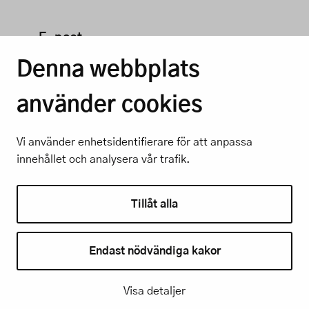
E-post
toimisto@presidentniinisto.fi
Denna webbplats
använder cookies
Vi använder enhetsidentifierare för att anpassa
innehållet och analysera vår trafik.
Kontakt
Tillåt alla
President Sauli Niinistös byrå |
Endast nödvändiga kakor
toimisto@presidentniinisto.fi |
+358 50 349 6326 |
Tillgänglighetsutlåtand
Visa detaljer