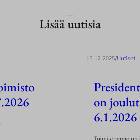
Lisää uutisia
16.12.2025
/
Uutiset
oimisto
President
7.2026
on joulut
6.1.2026
6
Toimistomme on j