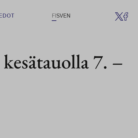
IEDOT
FI
SV
EN
 kesätauolla 7. –