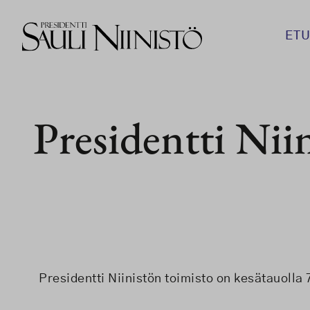
Siirry
sisältöön
ETU
Presidentti Niin
Presidentti Niinistön toimisto on kesätauolla 