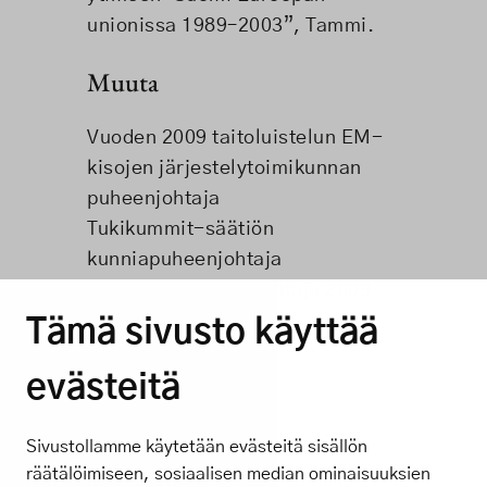
unionissa 1989–2003”, Tammi.
Muuta
Vuoden 2009 taitoluistelun EM-
kisojen järjestelytoimikunnan
puheenjohtaja
Tukikummit-säätiön
kunniapuheenjohtaja
Palloliiton puheenjohtaja 2009–
2012
Tämä sivusto käyttää
Kapteeni reservissä
evästeitä
Sivustollamme käytetään evästeitä sisällön
räätälöimiseen, sosiaalisen median ominaisuuksien