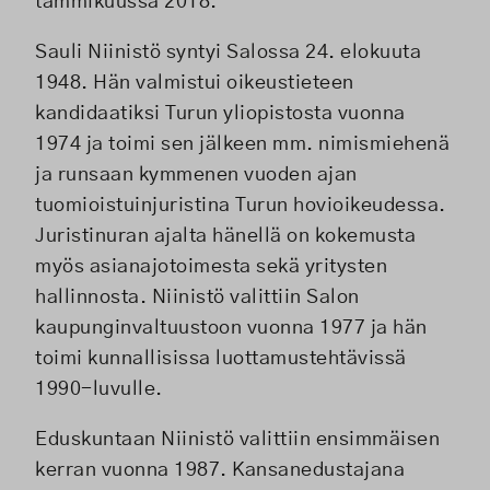
tammikuussa 2018.
Sauli Niinistö syntyi Salossa 24. elokuuta
1948. Hän valmistui oikeustieteen
kandidaatiksi Turun yliopistosta vuonna
1974 ja toimi sen jälkeen mm. nimismiehenä
ja runsaan kymmenen vuoden ajan
tuomioistuinjuristina Turun hovioikeudessa.
Juristinuran ajalta hänellä on kokemusta
myös asianajotoimesta sekä yritysten
hallinnosta. Niinistö valittiin Salon
kaupunginvaltuustoon vuonna 1977 ja hän
toimi kunnallisissa luottamustehtävissä
1990-luvulle.
Eduskuntaan Niinistö valittiin ensimmäisen
kerran vuonna 1987. Kansanedustajana