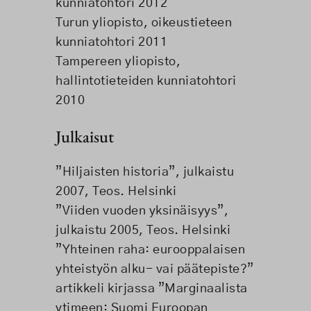
kunniatohtori 2012
Turun yliopisto, oikeustieteen
kunniatohtori 2011
Tampereen yliopisto,
hallintotieteiden kunniatohtori
2010
Julkaisut
”Hiljaisten historia”, julkaistu
2007, Teos. Helsinki
”Viiden vuoden yksinäisyys”,
julkaistu 2005, Teos. Helsinki
”Yhteinen raha: eurooppalaisen
yhteistyön alku- vai päätepiste?”
artikkeli kirjassa ”Marginaalista
ytimeen: Suomi Euroopan